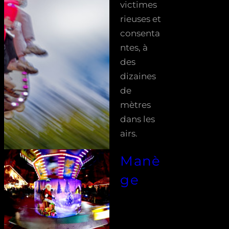
victimes
rieuses et
consenta
ntes, à
des
dizaines
de
mètres
dans les
airs.
Manè
ge