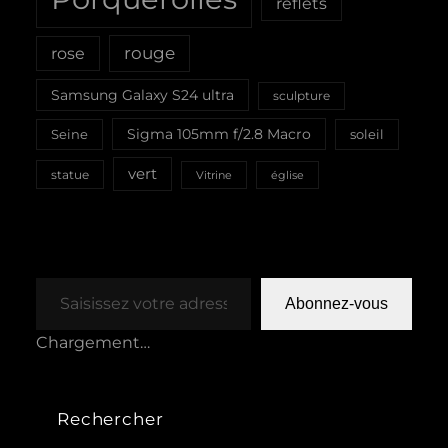
reflets
rouge
rose
Samsung Galaxy S24 ultra
sculpture
Sigma 105mm f/2.8 Macro
Seine
soleil
vert
statue
Vitrine
église
Saisissez votre adresse e-mail…
Abonnez-vous
Chargement…
Rechercher