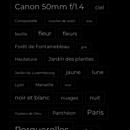
Canon 50mm f/1.4
ciel
Compostelle
coucher de soleil
eau
fleur
fleurs
feuille
Forêt de Fontainebleau
gris
Jardin des plantes
Hauteluce
jaune
lune
Jardin du Luxembourg
Marseille
Lyon
mer
noir et blanc
nuit
nuages
Paris
Panthéon
Oustaou de Dieu
Porquerolles