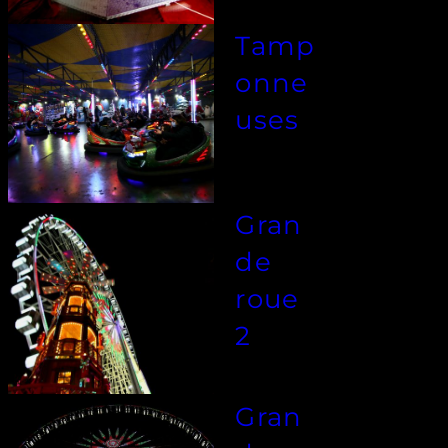
Tamp
onne
uses
Gran
de
roue
2
Gran