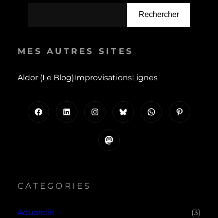
Rechercher
MES AUTRES SITES
Aldor (le Blog)
Improvisations
Lignes
Facebook
LinkedIn
Instagram
Bluesky
WhatsApp
Pinterest
Mastodon
CATEGORIES
Aquarelle
(3)