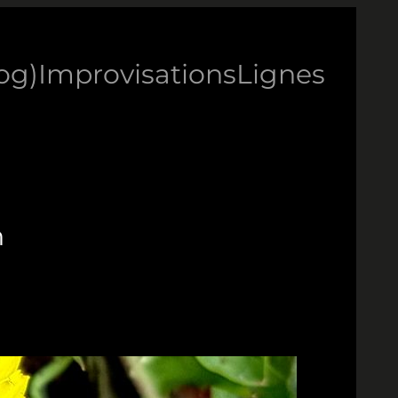
log)
Improvisations
Lignes
n