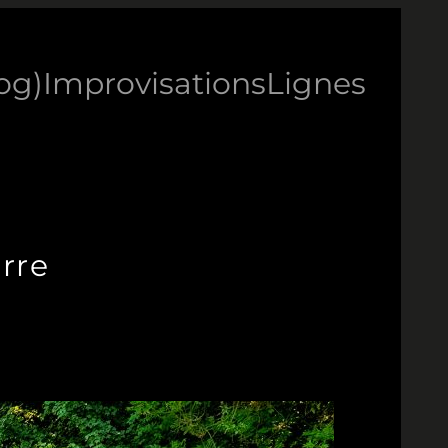
log)
Improvisations
Lignes
rre