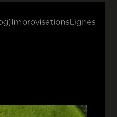
log)
Improvisations
Lignes