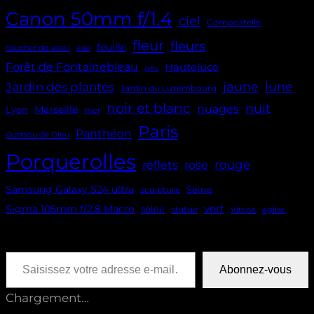
Canon 50mm f/1.4
ciel
Compostelle
fleur
fleurs
feuille
coucher de soleil
eau
Forêt de Fontainebleau
Hauteluce
gris
jaune
lune
Jardin des plantes
Jardin du Luxembourg
noir et blanc
nuit
nuages
Marseille
Lyon
mer
Paris
Panthéon
Oustaou de Dieu
Porquerolles
reflets
rouge
rose
Samsung Galaxy S24 ultra
Seine
sculpture
vert
Sigma 105mm f/2.8 Macro
soleil
statue
Vitrine
église
Saisissez votre adresse e-mail…
Abonnez-vous
Chargement…