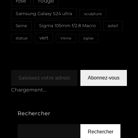
rouge
rose
Samsung Galaxy S24 ultra
sculpture
Sigma 105mm f/2.8 Macro
Seine
soleil
vert
statue
Vitrine
église
Saisissez votre adresse e-mail…
Abonnez-vous
Chargement…
Rechercher
Rechercher