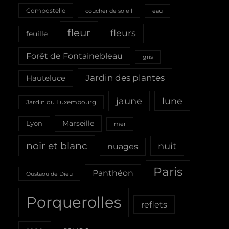
Compostelle
coucher de soleil
eau
fleur
fleurs
feuille
Forêt de Fontainebleau
gris
Jardin des plantes
Hauteluce
jaune
lune
Jardin du Luxembourg
Marseille
Lyon
mer
noir et blanc
nuit
nuages
Paris
Panthéon
Oustaou de Dieu
Porquerolles
reflets