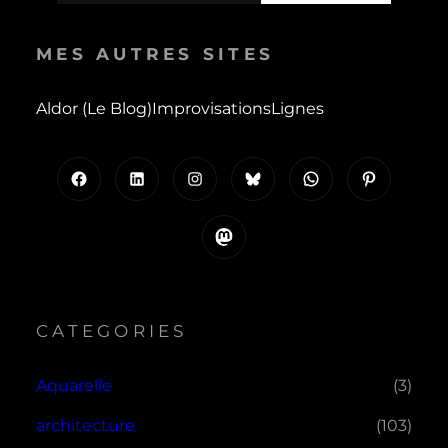
MES AUTRES SITES
Aldor (le Blog)
Improvisations
Lignes
Facebook
LinkedIn
Instagram
Bluesky
WhatsApp
Pinterest
Mastodon
CATEGORIES
Aquarelle
(3)
architecture
(103)