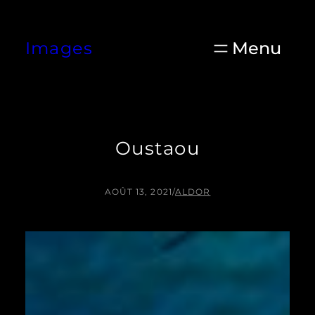
Aller
au
Images
contenu
Oustaou
AOÛT 13, 2021
/
ALDOR