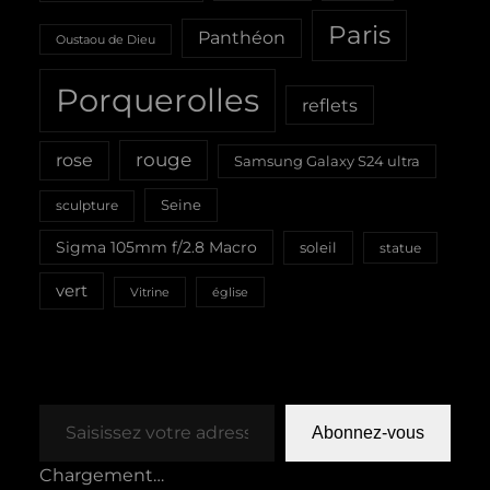
Paris
Panthéon
Oustaou de Dieu
Porquerolles
reflets
rouge
rose
Samsung Galaxy S24 ultra
Seine
sculpture
Sigma 105mm f/2.8 Macro
soleil
statue
vert
Vitrine
église
Saisissez votre adresse e-mail…
Abonnez-vous
Chargement…