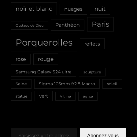
noir et blanc
nuit
nuages
Paris
Panthéon
Oustaou de Dieu
Porquerolles
reflets
rouge
rose
Samsung Galaxy S24 ultra
sculpture
Sigma 105mm f/2.8 Macro
Seine
soleil
vert
statue
Vitrine
église
Saisissez votre adresse e-mail…
Abonnez-vous