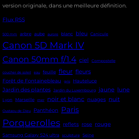
version originale, dans une meilleure définition.
Flux RSS
bleu
aube
arbre
blanc
Canicule
500 mm
aurore
Canon 5D Mark IV
Canon 50mm f/1.4
ciel
Compostelle
fleur
fleurs
feuille
coucher de soleil
eau
Forêt de Fontainebleau
Hauteluce
gris
jaune
lune
Jardin des plantes
Jardin du Luxembourg
noir et blanc
nuit
nuages
Marseille
Lyon
mer
Paris
Panthéon
Oustaou de Dieu
Porquerolles
reflets
rouge
rose
Samsung Galaxy S24 ultra
Seine
sculpture