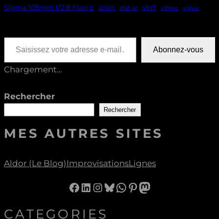
vert
Sigma 105mm f/2.8 Macro
soleil
statue
Vitrine
église
Saisissez votre adresse e-mail…
Abonnez-vous
Chargement…
Rechercher
Rechercher
MES AUTRES SITES
Aldor (le Blog)
Improvisations
Lignes
Facebook
LinkedIn
Instagram
Bluesky
WhatsApp
Pinterest
Mastodon
CATEGORIES