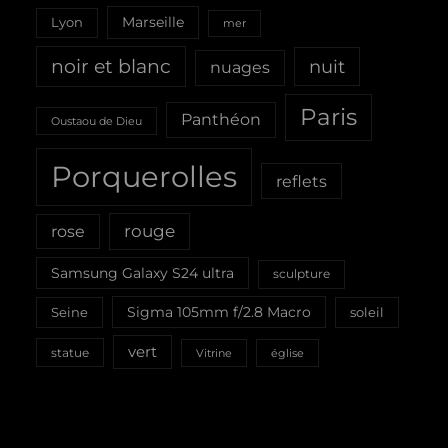
Marseille
Lyon
mer
noir et blanc
nuit
nuages
Paris
Panthéon
Oustaou de Dieu
Porquerolles
reflets
rouge
rose
Samsung Galaxy S24 ultra
sculpture
Sigma 105mm f/2.8 Macro
Seine
soleil
vert
statue
Vitrine
église