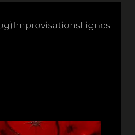
log)
Improvisations
Lignes