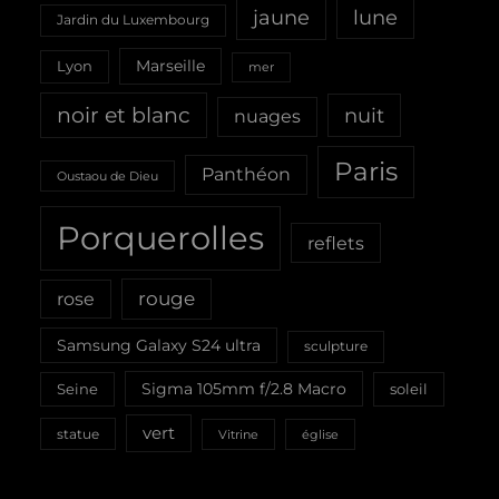
jaune
lune
Jardin du Luxembourg
Marseille
Lyon
mer
noir et blanc
nuit
nuages
Paris
Panthéon
Oustaou de Dieu
Porquerolles
reflets
rouge
rose
Samsung Galaxy S24 ultra
sculpture
Sigma 105mm f/2.8 Macro
Seine
soleil
vert
statue
Vitrine
église