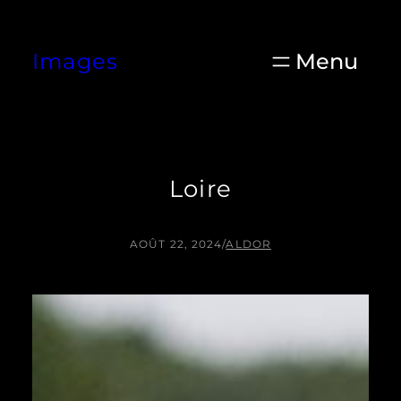
Aller
au
Images
contenu
Loire
AOÛT 22, 2024
/
ALDOR