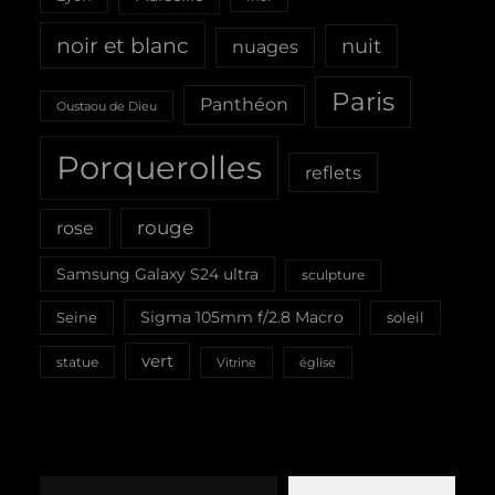
noir et blanc
nuit
nuages
Paris
Panthéon
Oustaou de Dieu
Porquerolles
reflets
rouge
rose
Samsung Galaxy S24 ultra
sculpture
Sigma 105mm f/2.8 Macro
Seine
soleil
vert
statue
Vitrine
église
Saisissez votre adresse e-mail…