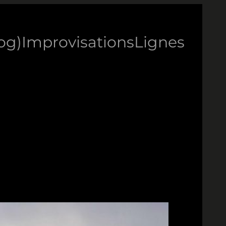
log)
Improvisations
Lignes