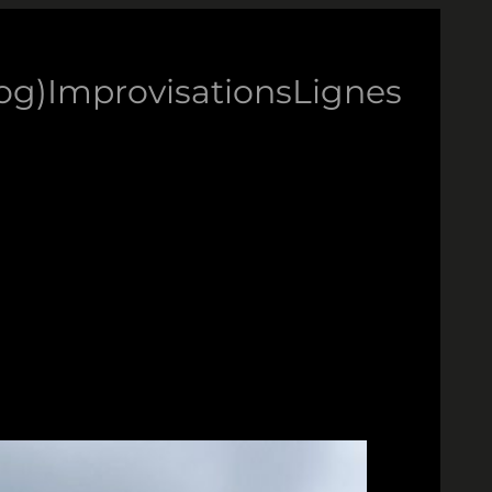
log)
Improvisations
Lignes