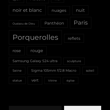
noir et blanc
nuit
nuages
Paris
Panthéon
Oustaou de Dieu
Porquerolles
reflets
rouge
rose
Samsung Galaxy S24 ultra
sculpture
Sigma 105mm f/2.8 Macro
Seine
soleil
vert
statue
Vitrine
église
Saisissez votre adresse e-mail…