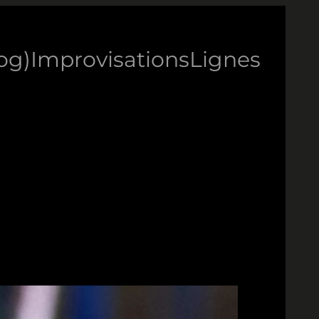
log)
Improvisations
Lignes