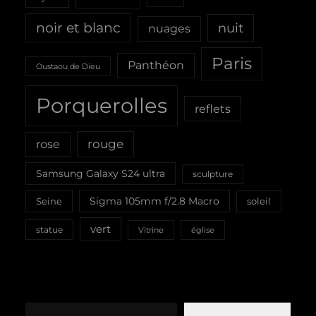
noir et blanc
nuit
nuages
Paris
Panthéon
Oustaou de Dieu
Porquerolles
reflets
rouge
rose
Samsung Galaxy S24 ultra
sculpture
Sigma 105mm f/2.8 Macro
Seine
soleil
vert
statue
Vitrine
église
Saisissez votre adresse e-mail…