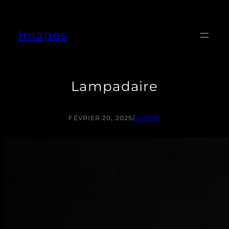
Aller
au
Images
contenu
Lampadaire
FÉVRIER 20, 2025
/
ALDOR