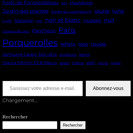
Forêt de Fontainebleau
Hauteluce
gris
jaune
lune
Jardin des plantes
Jardin du Luxembourg
noir et blanc
nuit
nuages
Marseille
Lyon
mer
Paris
Panthéon
Oustaou de Dieu
Porquerolles
reflets
rouge
rose
Samsung Galaxy S24 ultra
Seine
sculpture
vert
Sigma 105mm f/2.8 Macro
soleil
statue
Vitrine
église
Saisissez votre adresse e-mail…
Abonnez-vous
Chargement…
Rechercher
Rechercher