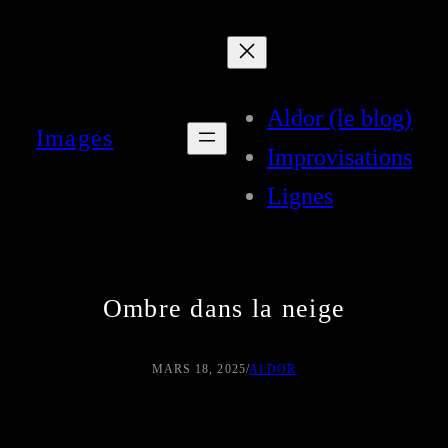
Aller
au
contenu
Aldor (le blog)
Images
Improvisations
Lignes
Ombre dans la neige
MARS 18, 2025
/
ALDOR