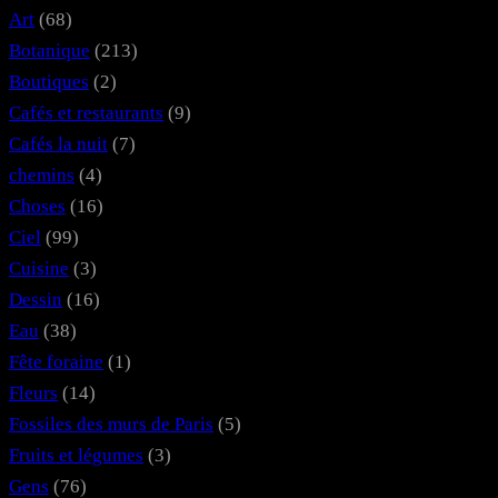
o
I
r
y
p
e
o
Art
(68)
k
n
a
p
s
n
Botanique
(213)
m
t
Boutiques
(2)
Cafés et restaurants
(9)
Cafés la nuit
(7)
chemins
(4)
Choses
(16)
Ciel
(99)
Cuisine
(3)
Dessin
(16)
Eau
(38)
Fête foraine
(1)
Fleurs
(14)
Fossiles des murs de Paris
(5)
Fruits et légumes
(3)
Gens
(76)