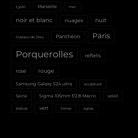
Marseille
Lyon
mer
noir et blanc
nuit
nuages
Paris
Panthéon
Oustaou de Dieu
Porquerolles
reflets
rouge
rose
Samsung Galaxy S24 ultra
sculpture
Sigma 105mm f/2.8 Macro
Seine
soleil
vert
statue
Vitrine
église