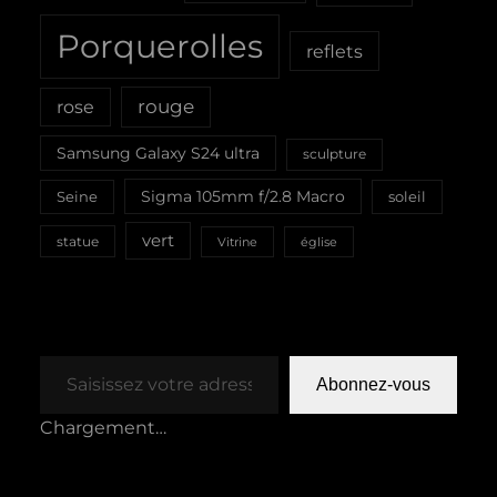
Porquerolles
reflets
rouge
rose
Samsung Galaxy S24 ultra
sculpture
Sigma 105mm f/2.8 Macro
Seine
soleil
vert
statue
Vitrine
église
Saisissez votre adresse e-mail…
Abonnez-vous
Chargement…