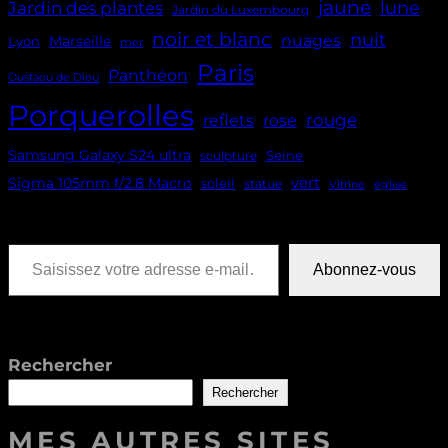
jaune
lune
Jardin des plantes
Jardin du Luxembourg
noir et blanc
nuit
nuages
Marseille
Lyon
mer
Paris
Panthéon
Oustaou de Dieu
Porquerolles
reflets
rouge
rose
Samsung Galaxy S24 ultra
Seine
sculpture
vert
Sigma 105mm f/2.8 Macro
soleil
statue
Vitrine
église
Saisissez votre adresse e-mail…
Abonnez-vous
Rechercher
Rechercher
MES AUTRES SITES