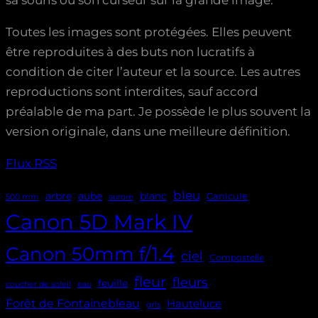
sa souris ou son curseur sur la grande image.
Toutes les images sont protégées. Elles peuvent
être reproduites à des buts non lucratifs à
condition de citer l’auteur et la source. Les autres
reproductions sont interdites, sauf accord
préalable de ma part. Je possède le plus souvent la
version originale, dans une meilleure définition.
Flux RSS
bleu
aube
arbre
blanc
Canicule
500 mm
aurore
Canon 5D Mark IV
Canon 50mm f/1.4
ciel
Compostelle
fleur
fleurs
feuille
coucher de soleil
eau
Forêt de Fontainebleau
Hauteluce
gris