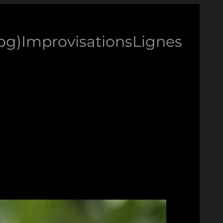
log)
Improvisations
Lignes