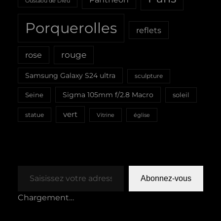
Oustaou de Dieu
Porquerolles
reflets
rouge
rose
Samsung Galaxy S24 ultra
sculpture
Sigma 105mm f/2.8 Macro
Seine
soleil
vert
statue
Vitrine
église
Saisissez votre adresse e-mail…
Abonnez-vous
Chargement…