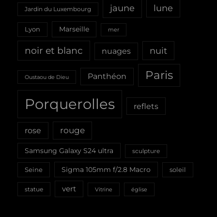
jaune
lune
Jardin du Luxembourg
Marseille
Lyon
mer
noir et blanc
nuit
nuages
Paris
Panthéon
Oustaou de Dieu
Porquerolles
reflets
rouge
rose
Samsung Galaxy S24 ultra
sculpture
Sigma 105mm f/2.8 Macro
Seine
soleil
vert
statue
Vitrine
église