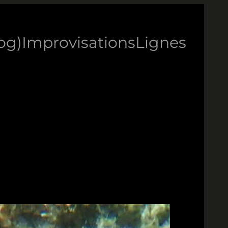
log)
Improvisations
Lignes