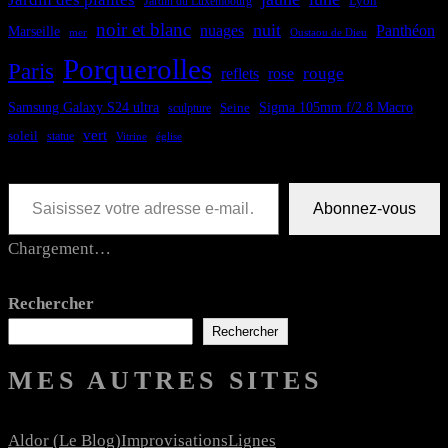
Lyon
Jardin du Luxembourg
noir et blanc
nuit
nuages
Panthéon
Marseille
Oustaou de Dieu
mer
Porquerolles
Paris
rouge
reflets
rose
Samsung Galaxy S24 ultra
Sigma 105mm f/2.8 Macro
Seine
sculpture
vert
soleil
statue
Vitrine
église
Saisissez votre adresse e-mail…
Abonnez-vous
Chargement…
Rechercher
Rechercher
MES AUTRES SITES
Aldor (le Blog)
Improvisations
Lignes