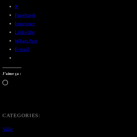
X
Facebook
Imprimer
LinkedIn
WhatsApp
E-mail
J’aime ça :
Chargement…
CATEGORIES:
Ville