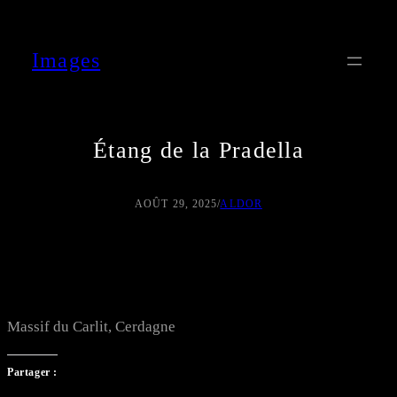
Aller
au
Images
contenu
Étang de la Pradella
AOÛT 29, 2025
/
ALDOR
Massif du Carlit, Cerdagne
Partager :