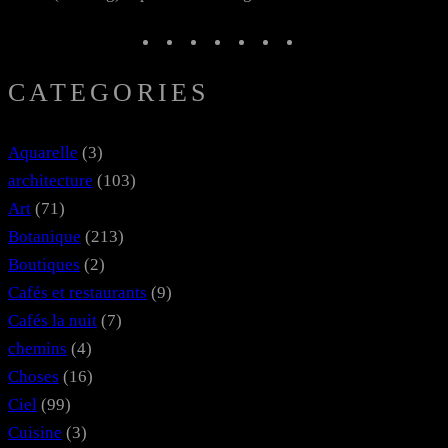
F
L
I
B
W
P
M
a
i
n
l
h
i
a
CATEGORIES
c
n
s
u
a
n
s
e
k
t
e
t
t
t
b
e
a
s
s
e
o
Aquarelle
(3)
o
d
g
k
A
r
d
architecture
(103)
o
I
r
y
p
e
o
Art
(71)
k
n
a
p
s
n
Botanique
(213)
m
t
Boutiques
(2)
Cafés et restaurants
(9)
Cafés la nuit
(7)
chemins
(4)
Choses
(16)
Ciel
(99)
Cuisine
(3)