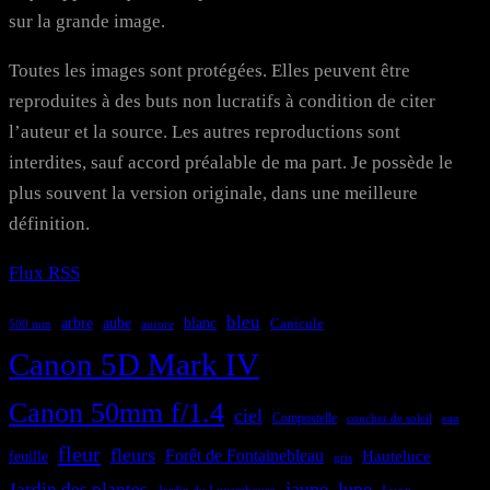
sur la grande image.
Toutes les images sont protégées. Elles peuvent être
reproduites à des buts non lucratifs à condition de citer
l’auteur et la source. Les autres reproductions sont
interdites, sauf accord préalable de ma part. Je possède le
plus souvent la version originale, dans une meilleure
définition.
Flux RSS
bleu
aube
arbre
blanc
Canicule
500 mm
aurore
Canon 5D Mark IV
Canon 50mm f/1.4
ciel
Compostelle
coucher de soleil
eau
fleur
fleurs
Forêt de Fontainebleau
feuille
Hauteluce
gris
jaune
lune
Jardin des plantes