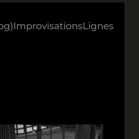
log)
Improvisations
Lignes