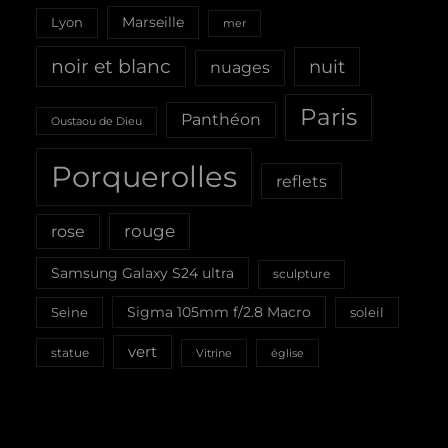
Marseille
Lyon
mer
noir et blanc
nuit
nuages
Paris
Panthéon
Oustaou de Dieu
Porquerolles
reflets
rouge
rose
Samsung Galaxy S24 ultra
sculpture
Sigma 105mm f/2.8 Macro
Seine
soleil
vert
statue
Vitrine
église