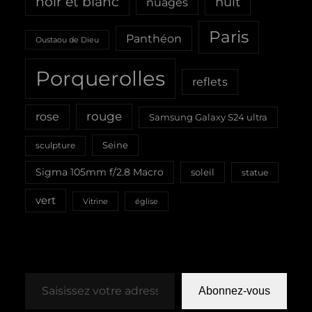
noir et blanc
nuit
nuages
Paris
Panthéon
Oustaou de Dieu
Porquerolles
reflets
rouge
rose
Samsung Galaxy S24 ultra
Seine
sculpture
Sigma 105mm f/2.8 Macro
soleil
statue
vert
Vitrine
église
Saisissez votre adresse e-mail…
Abonnez-vous