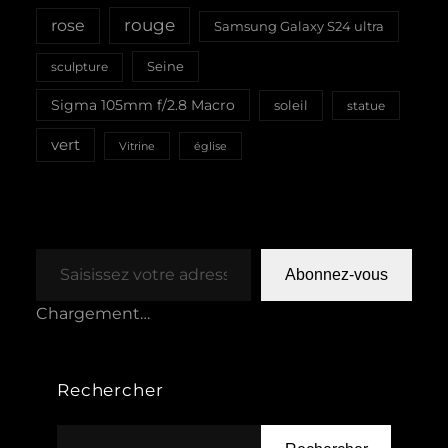
rouge
rose
Samsung Galaxy S24 ultra
Seine
sculpture
Sigma 105mm f/2.8 Macro
soleil
statue
vert
Vitrine
église
Saisissez votre adresse e-mail…
Abonnez-vous
Chargement…
Rechercher