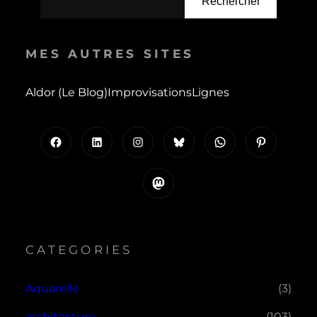
Rechercher
MES AUTRES SITES
Aldor (le Blog)
Improvisations
Lignes
Facebook
LinkedIn
Instagram
Bluesky
WhatsApp
Pinterest
Mastodon
CATEGORIES
Aquarelle
(3)
architecture
(103)