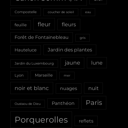
Compostelle
coucher de soleil
eau
fleur
fleurs
feuille
Forêt de Fontainebleau
gris
Jardin des plantes
Hauteluce
jaune
lune
Jardin du Luxembourg
Marseille
Lyon
mer
noir et blanc
nuit
nuages
Paris
Panthéon
Oustaou de Dieu
Porquerolles
reflets