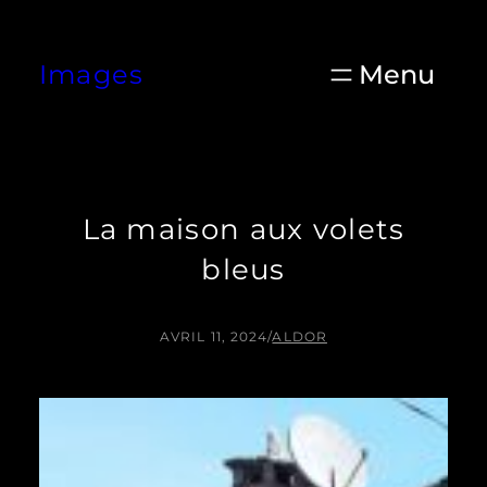
Aller
au
Images
contenu
La maison aux volets
bleus
AVRIL 11, 2024
/
ALDOR