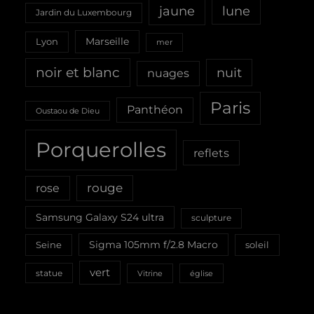
jaune
lune
Jardin du Luxembourg
Marseille
Lyon
mer
noir et blanc
nuit
nuages
Paris
Panthéon
Oustaou de Dieu
Porquerolles
reflets
rouge
rose
Samsung Galaxy S24 ultra
sculpture
Sigma 105mm f/2.8 Macro
Seine
soleil
vert
statue
Vitrine
église