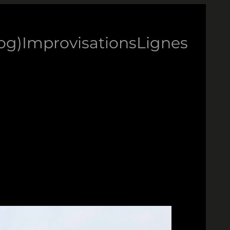
log)
Improvisations
Lignes