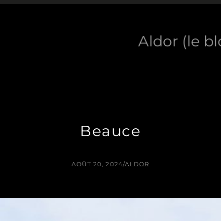
Aldor (le b
Beauce
AOÛT 20, 2024
/
ALDOR