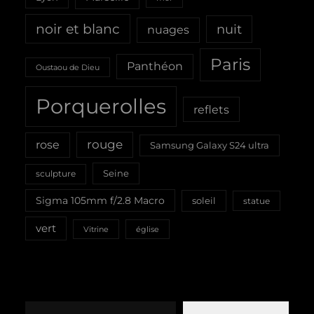
noir et blanc
nuit
nuages
Paris
Panthéon
Oustaou de Dieu
Porquerolles
reflets
rouge
rose
Samsung Galaxy S24 ultra
Seine
sculpture
Sigma 105mm f/2.8 Macro
soleil
statue
vert
Vitrine
église
Saisissez votre adresse e-mail…